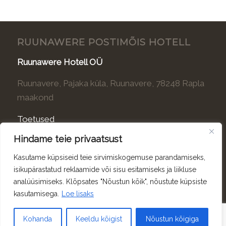
RUUNAWERE POSTIMÕIS HOTELL
Ruunawere Hotell OÜ
Ruunavere, Pajaka küla, Ruunavere, 78248 Rapla
maakond
Toetused
Hindame teie privaatsust
KONTAKT
Kasutame küpsiseid teie sirvimiskogemuse parandamiseks,
+372 505 1923
isikupärastatud reklaamide või sisu esitamiseks ja liikluse
info@ruunawere.ee
analüüsimiseks. Klõpsates "Nõustun kõik", nõustute küpsiste
kasutamisega.
Loe lisaks
Kohanda
Keeldu kõigist
Nõustun kõigiga
© 2025 Ruunawere Hotell OÜ. Veebilehe tegi
PIX