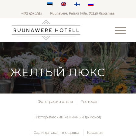
+372 505 1923
Ruunavere, Pajaka küla, 78248 Raplamaa
ЖЕЛТЫЙ ЛЮКС
Фотографии отеля
Ресторан
Исторический каминный дымоход
Сад и детская площадка
Караван