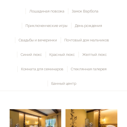
Лошадиная повозка
Замок Варбола
Приключенческие игры
День рождения
Свадьбы и вечеринки
Почтовый дом мальчиков
Синий люкс
Красный люкс
Желтый люкс
Комната для семинаров
Стеклянная галерея
Банный центр