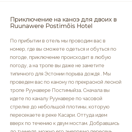
Приключение на каноэ для двоих в
Ruunawere Postimõis Hotel
По прибытии в отель мы проводим вас в
номер, где вы сможете одеться и обуться по
погоде, приключение происходит в любую
погоду, а на тропе вы даже не заметите
типичного для Эстонии порыва дождя . Мы
проведем вас по канону по прекрасной лесной
тропе Руунавере Постимыйза. Сначала вы
идете по каналу Руунавере по часовой
стрелке до небольшой плотины, которую
пересекаете в реке Касари. Оттуда идем
вверх по течению к двум мостам. Добравшись
до туннеля, можно его энергично пересечь,