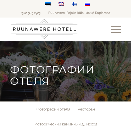
+372 505 1923
Ruunavere, Pajaka küla, 78248 Raplamaa
ФОТОГРАФИИ
ОТЕЛЯ
Фотографии отеля
Ресторан
Исторический каминный дымоход