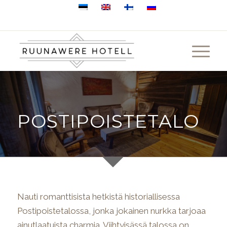
+372 505 1923
Ruunavere, Pajaka küla, 78248 Raplamaa
POSTIPOISTETALO
Nauti romanttisista hetkistä historiallisessa
Postipoistetalossa, jonka jokainen nurkka tarjoaa
ainutlaatuista charmia. Viihtyisässä talossa on