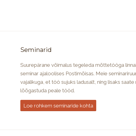
Seminarid
Suurepärane võimalus tegeleda mõttetööga linna
seminar ajaloolises Postimõisas. Meie seminariru
vajalikuga, et töö sujuks ladusalt, ning lisaks saate
lõõgastuda peale tööd.
Loe rohkem seminaride kohta