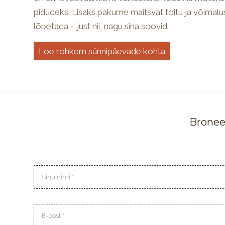
pidudeks. Lisaks pakume maitsvat toitu ja võima
lõpetada – just nii, nagu sina soovid.
Loe rohkem sünnipäevade kohta
Bronee
Nimi
E-
post