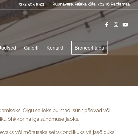
+372 505 1923
Ruunavere, Pajaka küla, 78248 Raplamaa
Uudised
Galerii
Kontakt
Broneeri tuba
damiseks. Olgu selleks pulmad, sünnipäevad või
usliku õhkkonna iga sündmuse jaoks.
päevaks või mõnusaks seltskondlikuks väljasõiduks.