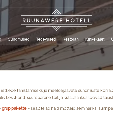
d
Sündmused
Tegevused
Restoran
Kinkekaart
e hetkede tähistamiseks ja meeldejäävate sündmuste korral
ulik keskkond, suurepärane toit ja külalislahkus loovad täi
e
grupipakette
– sealt leiad häid mõtteid seminariks, sünni