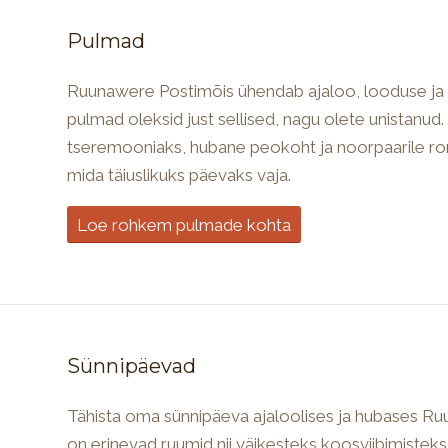
Pulmad
Ruunawere Postimõis ühendab ajaloo, looduse ja s
pulmad oleksid just sellised, nagu olete unistanud. 
tseremooniaks, hubane peokoht ja noorpaarile ro
mida täiuslikuks päevaks vaja.
Loe rohkem pulmade kohta
Sünnipäevad
Tähista oma sünnipäeva ajaloolises ja hubases Ru
on erinevad ruumid nii väikesteks koosviibimistek