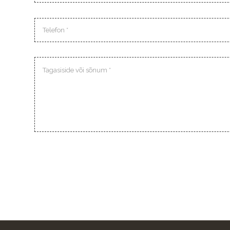
Telefon
Sõnum
Please
leave
this
field
empty.