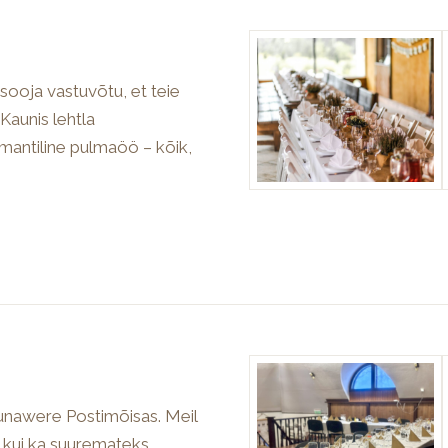
ooja vastuvõtu, et teie
Kaunis lehtla
mantiline pulmaöö – kõik,
unawere Postimõisas. Meil
s kui ka suuremateks