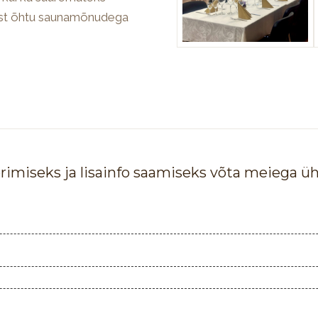
lust õhtu saunamõnudega
rimiseks ja lisainfo saamiseks võta meiega ü