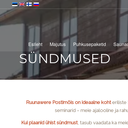
Esileht
Majutus
Puhkusepaketid
Sauna
SÜNDMUSED
Ruunawere Postimõis on ideaalne koht
erilist
seminarid – meie ajalooline ja rah
Kui plaanid ühist sündmust
, tasub vaadata ka mei