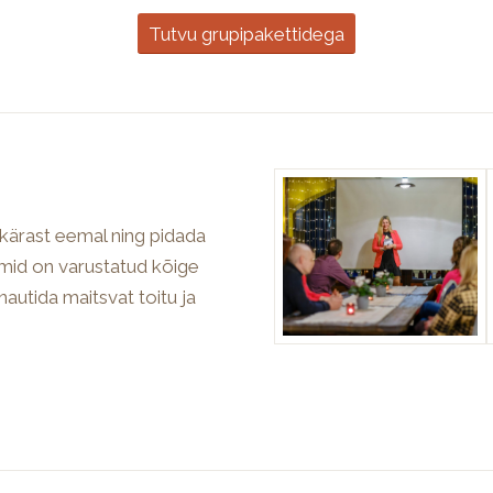
Tutvu grupipakettidega
kärast eemal ning pidada
umid on varustatud kõige
 nautida maitsvat toitu ja