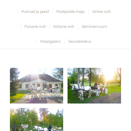
Pulmad ja peod
Postipoiste maja
Sinine sviit
Punane sviit
Kollane sviit
Seminariruum
Klaasgalerii
Saunakeskus