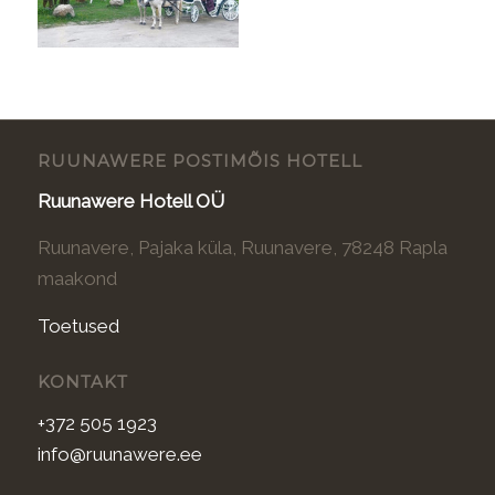
RUUNAWERE POSTIMÕIS HOTELL
Ruunawere Hotell OÜ
Ruunavere, Pajaka küla, Ruunavere, 78248 Rapla
maakond
Toetused
KONTAKT
+372 505 1923
info@ruunawere.ee