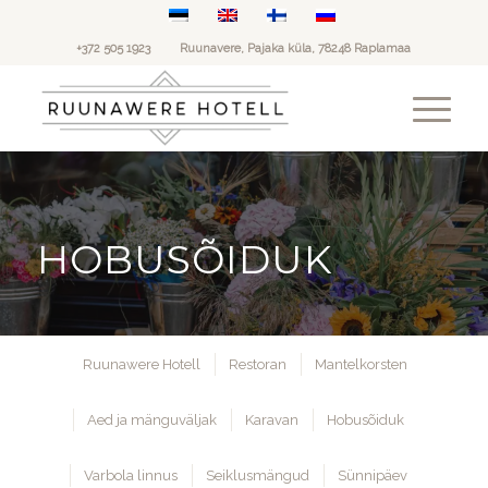
+372 505 1923
Ruunavere, Pajaka küla, 78248 Raplamaa
HOBUSÕIDUK
Ruunawere Hotell
Restoran
Mantelkorsten
Aed ja mänguväljak
Karavan
Hobusõiduk
Varbola linnus
Seiklusmängud
Sünnipäev