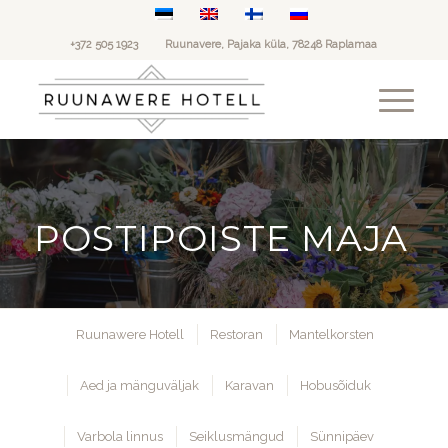
+372 505 1923
Ruunavere, Pajaka küla, 78248 Raplamaa
POSTIPOISTE MAJA
Ruunawere Hotell
Restoran
Mantelkorsten
Aed ja mänguväljak
Karavan
Hobusõiduk
Varbola linnus
Seiklusmängud
Sünnipäev