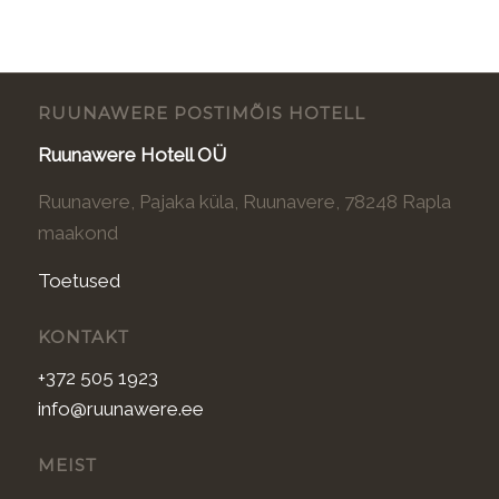
RUUNAWERE POSTIMÕIS HOTELL
Ruunawere Hotell OÜ
Ruunavere, Pajaka küla, Ruunavere, 78248 Rapla
maakond
Toetused
KONTAKT
+372 505 1923
info@ruunawere.ee
MEIST