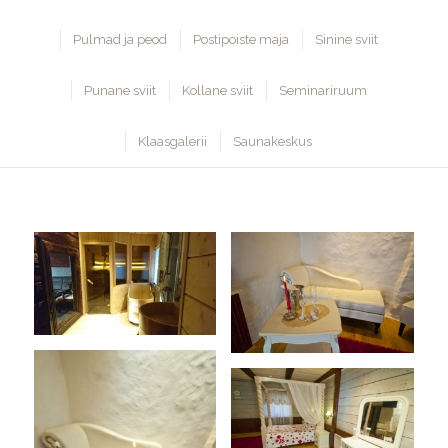
Pulmad ja peod
Postipoiste maja
Sinine sviit
Punane sviit
Kollane sviit
Seminariruum
Klaasgalerii
Saunakeskus